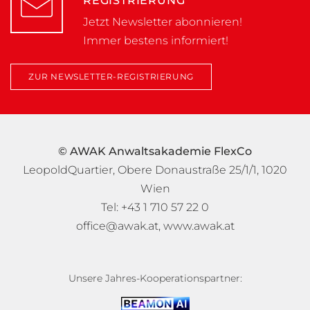
REGISTRIERUNG
Jetzt Newsletter abonnieren!
Immer bestens informiert!
ZUR NEWSLETTER-REGISTRIERUNG
© AWAK Anwaltsakademie FlexCo
LeopoldQuartier, Obere Donaustraße 25/1/1, 1020
Wien
Tel: +43 1 710 57 22 0
office@awak.at
,
www.awak.at
Unsere Jahres-Kooperationspartner: