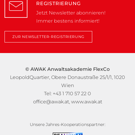
REGISTRIERUNG
Jetzt Newsletter abonnieren!
Immer bestens informiert!
ZUR NEWSLETTER-REGISTRIERUNG
© AWAK Anwaltsakademie FlexCo
LeopoldQuartier, Obere Donaustraße 25/1/1, 1020
Wien
Tel: +43 1 710 57 22 0
office@awak.at
,
www.awak.at
Unsere Jahres-Kooperationspartner: