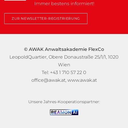
Immer bestens informiert!
ZUR NEWSLETTER-REGISTRIERUNG
© AWAK Anwaltsakademie FlexCo
LeopoldQuartier, Obere Donaustraße 25/1/1, 1020
Wien
Tel: +43 1 710 57 22 0
office@awak.at
,
www.awak.at
Unsere Jahres-Kooperationspartner: