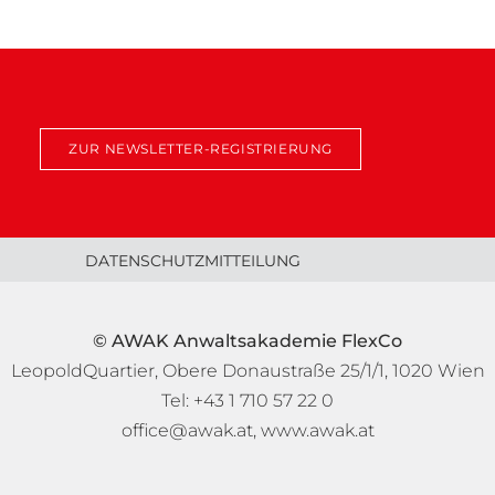
ZUR NEWSLETTER-REGISTRIERUNG
DATENSCHUTZMITTEILUNG
© AWAK Anwaltsakademie FlexCo
LeopoldQuartier, Obere Donaustraße 25/1/1, 1020 Wien
Tel: +43 1 710 57 22 0
office@awak.at
,
www.awak.at