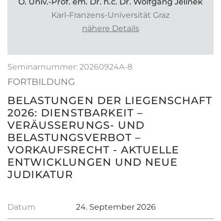
O. Univ.-Prof. em. Dr. h.c. Dr. Wolfgang Jelinek
Karl-Franzens-Universität Graz
nähere Details
Seminarnummer: 20260924A-8
FORTBILDUNG
BELASTUNGEN DER LIEGENSCHAFT
2026: DIENSTBARKEIT –
VERÄUSSERUNGS- UND B
ELASTUNGSVERBOT – V
ORKAUFSRECHT - AKTUELLE E
NTWICKLUNGEN UND NEUE J
UDIKATUR
Datum
24. September 2026