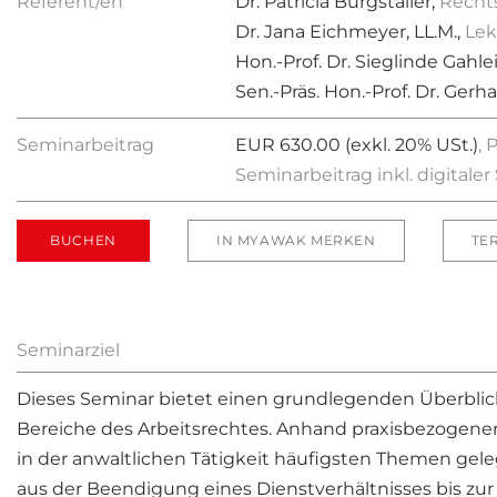
Referent/en
Dr. Patricia Burgstaller,
Recht
Dr. Jana Eichmeyer, LL.M.,
Lek
Hon.-Prof. Dr. Sieglinde Gahle
Sen.-Präs. Hon.-Prof. Dr. Gerh
Seminarbeitrag
EUR 630.00 (exkl. 20% USt.)
, 
Seminarbeitrag inkl. digital
BUCHEN
IN MYAWAK MERKEN
TE
Seminarziel
Dieses Seminar bietet einen grundlegenden Überblic
Bereiche des Arbeitsrechtes. Anhand praxisbezogener
in der anwaltlichen Tätigkeit häufigsten Themen gel
aus der Beendigung eines Dienstverhältnisses bis zur