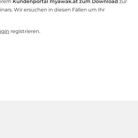
serem
Kundenportal myawak.at zum
Download
zur
ars. Wir ersuchen in diesen Fällen um Ihr
ogin
registrieren.