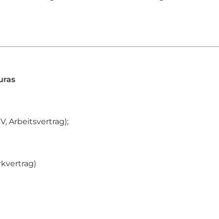
uras
, Arbeitsvertrag);
rkvertrag)