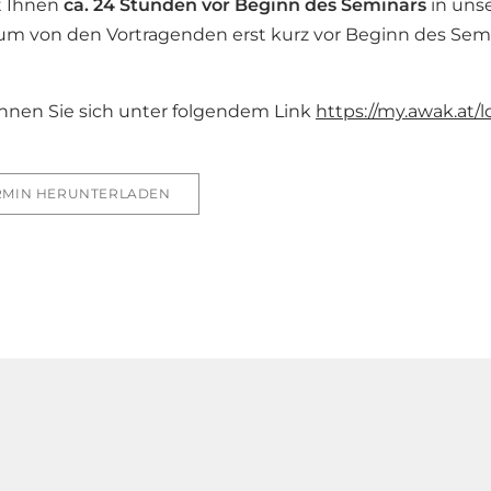
t Ihnen
ca. 24 Stunden vor Beginn des Seminars
in un
um von den Vortragenden erst kurz vor Beginn des Semin
önnen Sie sich unter folgendem Link
https://my.awak.at/l
RMIN HERUNTERLADEN
!